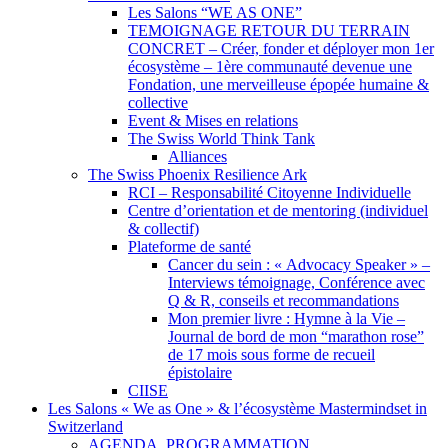
Les Salons “WE AS ONE”
TEMOIGNAGE RETOUR DU TERRAIN
CONCRET – Créer, fonder et déployer mon 1er
écosystème – 1ère communauté devenue une
Fondation, une merveilleuse épopée humaine &
collective
Event & Mises en relations
The Swiss World Think Tank
Alliances
The Swiss Phoenix Resilience Ark
RCI – Responsabilité Citoyenne Individuelle
Centre d’orientation et de mentoring (individuel
& collectif)
Plateforme de santé
Cancer du sein : « Advocacy Speaker » –
Interviews témoignage, Conférence avec
Q & R, conseils et recommandations
Mon premier livre : Hymne à la Vie –
Journal de bord de mon “marathon rose”
de 17 mois sous forme de recueil
épistolaire
CIISE
Les Salons « We as One » & l’écosystème Mastermindset in
Switzerland
AGENDA, PROGRAMMATION