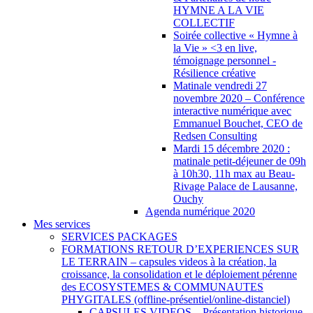
HYMNE A LA VIE
COLLECTIF
Soirée collective « Hymne à
la Vie » <3 en live,
témoignage personnel -
Résilience créative
Matinale vendredi 27
novembre 2020 – Conférence
interactive numérique avec
Emmanuel Bouchet, CEO de
Redsen Consulting
Mardi 15 décembre 2020 :
matinale petit-déjeuner de 09h
à 10h30, 11h max au Beau-
Rivage Palace de Lausanne,
Ouchy
Agenda numérique 2020
Mes services
SERVICES PACKAGES
FORMATIONS RETOUR D’EXPERIENCES SUR
LE TERRAIN – capsules videos à la création, la
croissance, la consolidation et le déploiement pérenne
des ECOSYSTEMES & COMMUNAUTES
PHYGITALES (offline-présentiel/online-distanciel)
CAPSULES VIDEOS – Présentation historique