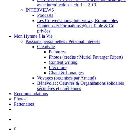
avec introduction + ch. 1 + 2 +3
INTERVIEWS
Podcasts
Les Conversations, Interviews, Roundtables
Contenus et Formations @ma Table & Co
privées
Mon Hymne à la Vie
Passions personnelles / Personal interests
Créativité
Peintures
Photos (credits : Muriel Favarger Ripert)
Content writing
L’écriture
Chant & Louanges
Voyages (organisés par Arnaud)
Bénévolat : Oeuvres & Organisations solidaires
séculières et chrétiennes
Recommandations
Photos
Partenaires
facebook
linkedin
youtube
search
0