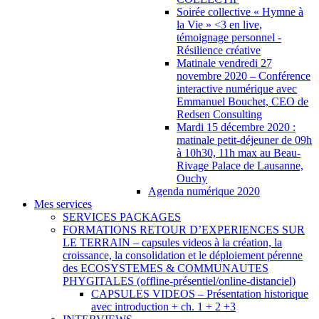
Soirée collective « Hymne à
la Vie » <3 en live,
témoignage personnel -
Résilience créative
Matinale vendredi 27
novembre 2020 – Conférence
interactive numérique avec
Emmanuel Bouchet, CEO de
Redsen Consulting
Mardi 15 décembre 2020 :
matinale petit-déjeuner de 09h
à 10h30, 11h max au Beau-
Rivage Palace de Lausanne,
Ouchy
Agenda numérique 2020
Mes services
SERVICES PACKAGES
FORMATIONS RETOUR D’EXPERIENCES SUR
LE TERRAIN – capsules videos à la création, la
croissance, la consolidation et le déploiement pérenne
des ECOSYSTEMES & COMMUNAUTES
PHYGITALES (offline-présentiel/online-distanciel)
CAPSULES VIDEOS – Présentation historique
avec introduction + ch. 1 + 2 +3