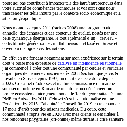
pourquoi pas contribuer à impacter tels des intra/entrepreneurs dans
votre autorité de compétences techniques et vos soft skills pour
transcender les défis induits par le contexte socio-économique et la
situation géopolitique.
Nous montons depuis 2011 (racines 2008) une programmation
annuelle, des échanges et des contenus de qualité, portés par une
belle dynamique énergisante, le tout agrémenté d’un « cerveau »
collectif, intergénérationnel, multidimensionnel basé en Suisse et
ouvert au dialogue avec les nations.
En effet,en me fondant notamment sur mon expérience sur le terrain
dont je puise mon expertise de
catalyse en intelligence relationnelle
,
j’ai commencé à créer tout une communauté par cercles et verticales
organiques de manière consciente dès 2008 (sachant que je vis &
travaille en Suisse depuis 1997, un quart de siècle donc depuis
2022). Ce carnet d’adresses et ma fine connaissance du marché
socio-économique en Romandie m’a donc amenée à créer mon
propre écosystème intergénérationnel, le 1er du genre rattaché à une
PME en Suisse dès 2011. Celui-ci s’est institutionnalisé en une
Fondation dès 2015. J’ai quitté le Conseil fin 2019 en revenant de
17 mois d’arrêt pour des raisons médicales. Du coup, cette
communauté a repris vie en 2020 avec mes clients et des fidèles à
nos rencontres phygitalles (off/online) même durant la crise sanitaire.