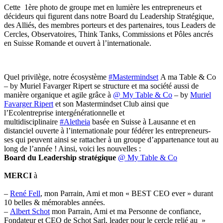
Cette 1ère photo de groupe met en lumière les entrepreneurs et
décideurs qui figurent dans notre Board du Leadership Stratégique,
des Alliés, des membres porteurs et des partenaires, tous Leaders de
Cercles, Observatoires, Think Tanks, Commissions et Pôles ancrés
en Suisse Romande et ouvert à l’internationale.
Quel privilège, notre écosystème
#Mastermindset
A ma Table & Co
– by Muriel Favarger Ripert se structure et ma société aussi de
manière organique et agile grâce à
@ My Table & Co
– by
Muriel
Favarger Ripert
et son Mastermindset Club ainsi que
l’Ecolentreprise intergénérationnelle et
multidisciplinaire
#Aletheia
basée en Suisse à Lausanne et en
distanciel ouverte à l’internationale pour fédérer les entrepreneurs-
ses qui peuvent ainsi se rattacher à un groupe d’appartenance tout au
long de l’année ! Ainsi, voici les nouvelles :
Board du Leadership stratégique
@ My Table & Co
MERCI
à
–
René Fell
, mon Parrain, Ami et mon « BEST CEO ever » durant
10 belles & mémorables années.
–
Albert Schot
mon Parrain, Ami et ma Personne de confiance,
Fondateur et CEO de Schot Sarl, leader pour le cercle relié au »