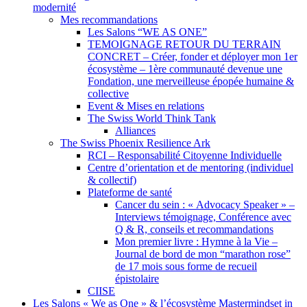
modernité
Mes recommandations
Les Salons “WE AS ONE”
TEMOIGNAGE RETOUR DU TERRAIN
CONCRET – Créer, fonder et déployer mon 1er
écosystème – 1ère communauté devenue une
Fondation, une merveilleuse épopée humaine &
collective
Event & Mises en relations
The Swiss World Think Tank
Alliances
The Swiss Phoenix Resilience Ark
RCI – Responsabilité Citoyenne Individuelle
Centre d’orientation et de mentoring (individuel
& collectif)
Plateforme de santé
Cancer du sein : « Advocacy Speaker » –
Interviews témoignage, Conférence avec
Q & R, conseils et recommandations
Mon premier livre : Hymne à la Vie –
Journal de bord de mon “marathon rose”
de 17 mois sous forme de recueil
épistolaire
CIISE
Les Salons « We as One » & l’écosystème Mastermindset in