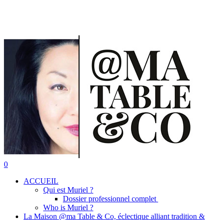
Skip
to
main
content
search
0
Menu
ACCUEIL
Qui est Muriel ?
Dossier professionnel complet
Who is Muriel ?
La Maison @ma Table & Co, éclectique alliant tradition &