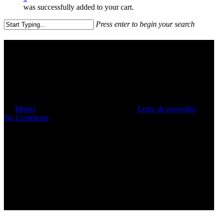
was successfully added to your cart.
Press enter to begin your search
Close
Search
Julian Lee, Fondateur de
Guestlee Property
Management
By
Muriel
21 juillet 2016
octobre 12th, 2019
Lettre de nouvelles
No Comments