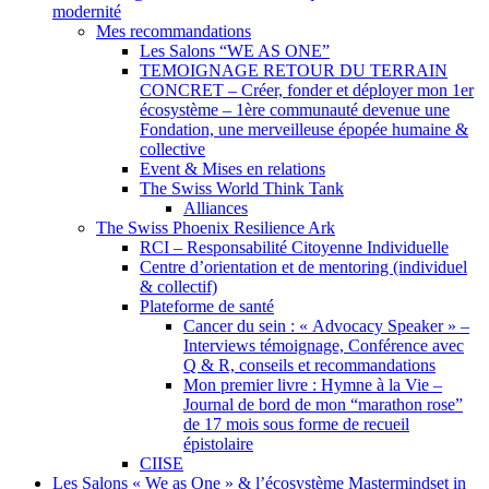
modernité
Mes recommandations
Les Salons “WE AS ONE”
TEMOIGNAGE RETOUR DU TERRAIN
CONCRET – Créer, fonder et déployer mon 1er
écosystème – 1ère communauté devenue une
Fondation, une merveilleuse épopée humaine &
collective
Event & Mises en relations
The Swiss World Think Tank
Alliances
The Swiss Phoenix Resilience Ark
RCI – Responsabilité Citoyenne Individuelle
Centre d’orientation et de mentoring (individuel
& collectif)
Plateforme de santé
Cancer du sein : « Advocacy Speaker » –
Interviews témoignage, Conférence avec
Q & R, conseils et recommandations
Mon premier livre : Hymne à la Vie –
Journal de bord de mon “marathon rose”
de 17 mois sous forme de recueil
épistolaire
CIISE
Les Salons « We as One » & l’écosystème Mastermindset in