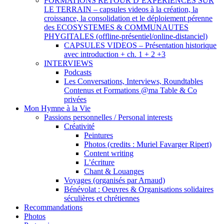
FORMATIONS RETOUR D’EXPERIENCES SUR
LE TERRAIN – capsules videos à la création, la
croissance, la consolidation et le déploiement pérenne
des ECOSYSTEMES & COMMUNAUTES
PHYGITALES (offline-présentiel/online-distanciel)
CAPSULES VIDEOS – Présentation historique
avec introduction + ch. 1 + 2 +3
INTERVIEWS
Podcasts
Les Conversations, Interviews, Roundtables
Contenus et Formations @ma Table & Co
privées
Mon Hymne à la Vie
Passions personnelles / Personal interests
Créativité
Peintures
Photos (credits : Muriel Favarger Ripert)
Content writing
L’écriture
Chant & Louanges
Voyages (organisés par Arnaud)
Bénévolat : Oeuvres & Organisations solidaires
séculières et chrétiennes
Recommandations
Photos