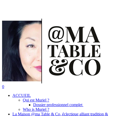
Skip
to
main
content
search
0
Menu
ACCUEIL
Qui est Muriel ?
Dossier professionnel complet
Who is Muriel ?
La Maison @ma Table & Co, éclectique alliant tradition &