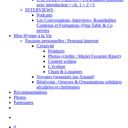
avec introduction + ch. 1 + 2 +3
INTERVIEWS
Podcasts
Les Conversations, Interviews, Roundtables
Contenus et Formations @ma Table & Co
privées
Mon Hymne à la Vie
Passions personnelles / Personal interests
Créativité
Peintures
Photos (credits : Muriel Favarger Ripert)
Content writing
L’écriture
Chant & Louanges
Voyages (organisés par Arnaud)
Bénévolat : Oeuvres & Organisations solidaires
séculières et chrétiennes
Recommandations
Photos
Partenaires
facebook
linkedin
youtube
search
0