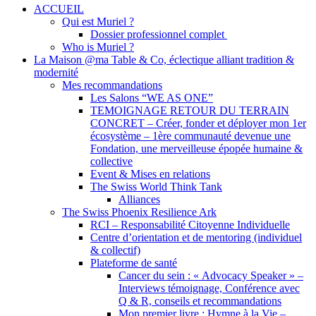
Close
ACCUEIL
Menu
Qui est Muriel ?
Dossier professionnel complet
Who is Muriel ?
La Maison @ma Table & Co, éclectique alliant tradition &
modernité
Mes recommandations
Les Salons “WE AS ONE”
TEMOIGNAGE RETOUR DU TERRAIN
CONCRET – Créer, fonder et déployer mon 1er
écosystème – 1ère communauté devenue une
Fondation, une merveilleuse épopée humaine &
collective
Event & Mises en relations
The Swiss World Think Tank
Alliances
The Swiss Phoenix Resilience Ark
RCI – Responsabilité Citoyenne Individuelle
Centre d’orientation et de mentoring (individuel
& collectif)
Plateforme de santé
Cancer du sein : « Advocacy Speaker » –
Interviews témoignage, Conférence avec
Q & R, conseils et recommandations
Mon premier livre : Hymne à la Vie –