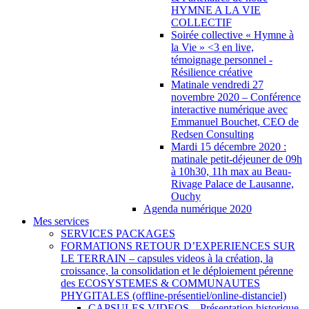
HYMNE A LA VIE
COLLECTIF
Soirée collective « Hymne à
la Vie » <3 en live,
témoignage personnel -
Résilience créative
Matinale vendredi 27
novembre 2020 – Conférence
interactive numérique avec
Emmanuel Bouchet, CEO de
Redsen Consulting
Mardi 15 décembre 2020 :
matinale petit-déjeuner de 09h
à 10h30, 11h max au Beau-
Rivage Palace de Lausanne,
Ouchy
Agenda numérique 2020
Mes services
SERVICES PACKAGES
FORMATIONS RETOUR D’EXPERIENCES SUR
LE TERRAIN – capsules videos à la création, la
croissance, la consolidation et le déploiement pérenne
des ECOSYSTEMES & COMMUNAUTES
PHYGITALES (offline-présentiel/online-distanciel)
CAPSULES VIDEOS – Présentation historique