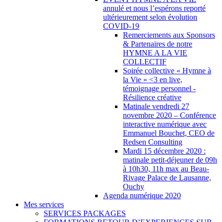
annulé et nous l’espérons reporté
ultérieurement selon évolution
COVID-19
Remerciements aux Sponsors
& Partenaires de notre
HYMNE A LA VIE
COLLECTIF
Soirée collective « Hymne à
la Vie » <3 en live,
témoignage personnel -
Résilience créative
Matinale vendredi 27
novembre 2020 – Conférence
interactive numérique avec
Emmanuel Bouchet, CEO de
Redsen Consulting
Mardi 15 décembre 2020 :
matinale petit-déjeuner de 09h
à 10h30, 11h max au Beau-
Rivage Palace de Lausanne,
Ouchy
Agenda numérique 2020
Mes services
SERVICES PACKAGES