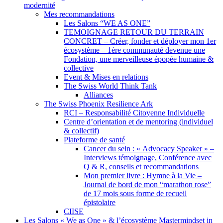
modernité
Mes recommandations
Les Salons “WE AS ONE”
TEMOIGNAGE RETOUR DU TERRAIN
CONCRET – Créer, fonder et déployer mon 1er
écosystème – 1ère communauté devenue une
Fondation, une merveilleuse épopée humaine &
collective
Event & Mises en relations
The Swiss World Think Tank
Alliances
The Swiss Phoenix Resilience Ark
RCI – Responsabilité Citoyenne Individuelle
Centre d’orientation et de mentoring (individuel
& collectif)
Plateforme de santé
Cancer du sein : « Advocacy Speaker » –
Interviews témoignage, Conférence avec
Q & R, conseils et recommandations
Mon premier livre : Hymne à la Vie –
Journal de bord de mon “marathon rose”
de 17 mois sous forme de recueil
épistolaire
CIISE
Les Salons « We as One » & l’écosystème Mastermindset in