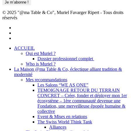
© 2025 "@ma Table & Co", Muriel Favarger Ripert - Tous droits
réservés
facebook
linkedin
youtube
Close
ACCUEIL
Menu
Qui est Muriel ?
Dossier professionnel complet
Who is Muriel ?
La Maison @ma Table & Co, éclectique alliant tradition &
modernité
Mes recommandations
Les Salons “WE AS ONE”
TEMOIGNAGE RETOUR DU TERRAIN
CONCRET – Créer, fonder et déployer mon 1er
écosystème – 1ère communauté devenue une
Fondation, une merveilleuse épopée humaine &
collective
Event & Mises en relations
The Swiss World Think Tank
Alliances