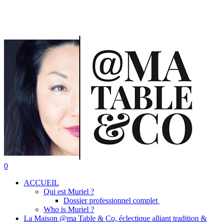
Skip
to
main
content
search
0
Menu
ACCUEIL
Qui est Muriel ?
Dossier professionnel complet
Who is Muriel ?
La Maison @ma Table & Co, éclectique alliant tradition &