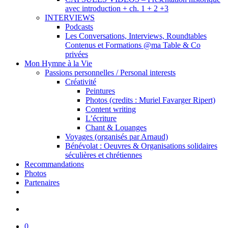
avec introduction + ch. 1 + 2 +3
INTERVIEWS
Podcasts
Les Conversations, Interviews, Roundtables
Contenus et Formations @ma Table & Co
privées
Mon Hymne à la Vie
Passions personnelles / Personal interests
Créativité
Peintures
Photos (credits : Muriel Favarger Ripert)
Content writing
L’écriture
Chant & Louanges
Voyages (organisés par Arnaud)
Bénévolat : Oeuvres & Organisations solidaires
séculières et chrétiennes
Recommandations
Photos
Partenaires
facebook
linkedin
youtube
search
0