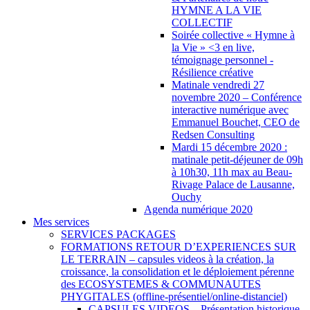
HYMNE A LA VIE
COLLECTIF
Soirée collective « Hymne à
la Vie » <3 en live,
témoignage personnel -
Résilience créative
Matinale vendredi 27
novembre 2020 – Conférence
interactive numérique avec
Emmanuel Bouchet, CEO de
Redsen Consulting
Mardi 15 décembre 2020 :
matinale petit-déjeuner de 09h
à 10h30, 11h max au Beau-
Rivage Palace de Lausanne,
Ouchy
Agenda numérique 2020
Mes services
SERVICES PACKAGES
FORMATIONS RETOUR D’EXPERIENCES SUR
LE TERRAIN – capsules videos à la création, la
croissance, la consolidation et le déploiement pérenne
des ECOSYSTEMES & COMMUNAUTES
PHYGITALES (offline-présentiel/online-distanciel)
CAPSULES VIDEOS – Présentation historique