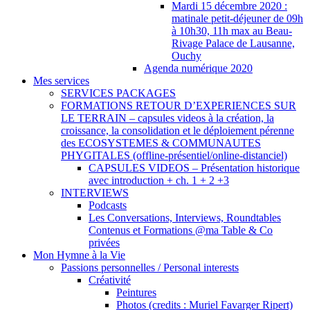
Mardi 15 décembre 2020 :
matinale petit-déjeuner de 09h
à 10h30, 11h max au Beau-
Rivage Palace de Lausanne,
Ouchy
Agenda numérique 2020
Mes services
SERVICES PACKAGES
FORMATIONS RETOUR D’EXPERIENCES SUR
LE TERRAIN – capsules videos à la création, la
croissance, la consolidation et le déploiement pérenne
des ECOSYSTEMES & COMMUNAUTES
PHYGITALES (offline-présentiel/online-distanciel)
CAPSULES VIDEOS – Présentation historique
avec introduction + ch. 1 + 2 +3
INTERVIEWS
Podcasts
Les Conversations, Interviews, Roundtables
Contenus et Formations @ma Table & Co
privées
Mon Hymne à la Vie
Passions personnelles / Personal interests
Créativité
Peintures
Photos (credits : Muriel Favarger Ripert)