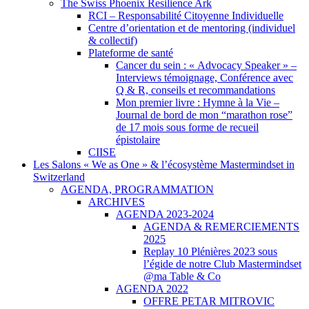
The Swiss Phoenix Resilience Ark
RCI – Responsabilité Citoyenne Individuelle
Centre d’orientation et de mentoring (individuel
& collectif)
Plateforme de santé
Cancer du sein : « Advocacy Speaker » –
Interviews témoignage, Conférence avec
Q & R, conseils et recommandations
Mon premier livre : Hymne à la Vie –
Journal de bord de mon “marathon rose”
de 17 mois sous forme de recueil
épistolaire
CIISE
Les Salons « We as One » & l’écosystème Mastermindset in
Switzerland
AGENDA, PROGRAMMATION
ARCHIVES
AGENDA 2023-2024
AGENDA & REMERCIEMENTS
2025
Replay 10 Plénières 2023 sous
l’égide de notre Club Mastermindset
@ma Table & Co
AGENDA 2022
OFFRE PETAR MITROVIC