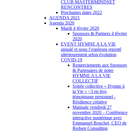
CLUB MASTERMINDSET
RENCONTRES
Prochaines dates 2022
AGENDA 2021
Agenda 2020
Mardi 4 février 2020
Sponsors & Partners 4 février
2020
EVENT HYMNE A LA VIE
annulé et nous l’espérons reporté
ultérieurement selon évolution
COVID-19
Remerciements aux Sponsors
& Partenaires de notre
HYMNE A LA VIE
COLLECTIF
Soirée collective « Hymne à
la Vie » <3 en live,
témoignage personnel -
Résilience créative
Matinale vendredi 27
novembre 2020 – Conférence
interactive numérique avec
Emmanuel Bouchet, CEO de
Redsen Consulting