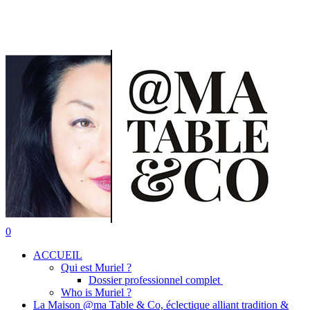
Skip
to
main
content
search
0
Menu
ACCUEIL
Qui est Muriel ?
Dossier professionnel complet
Who is Muriel ?
La Maison @ma Table & Co, éclectique alliant tradition &