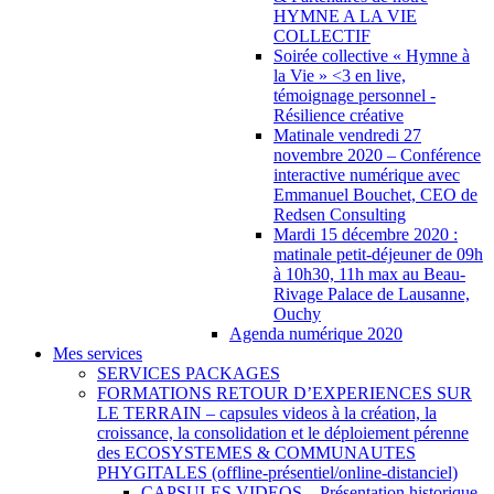
HYMNE A LA VIE
COLLECTIF
Soirée collective « Hymne à
la Vie » <3 en live,
témoignage personnel -
Résilience créative
Matinale vendredi 27
novembre 2020 – Conférence
interactive numérique avec
Emmanuel Bouchet, CEO de
Redsen Consulting
Mardi 15 décembre 2020 :
matinale petit-déjeuner de 09h
à 10h30, 11h max au Beau-
Rivage Palace de Lausanne,
Ouchy
Agenda numérique 2020
Mes services
SERVICES PACKAGES
FORMATIONS RETOUR D’EXPERIENCES SUR
LE TERRAIN – capsules videos à la création, la
croissance, la consolidation et le déploiement pérenne
des ECOSYSTEMES & COMMUNAUTES
PHYGITALES (offline-présentiel/online-distanciel)
CAPSULES VIDEOS – Présentation historique