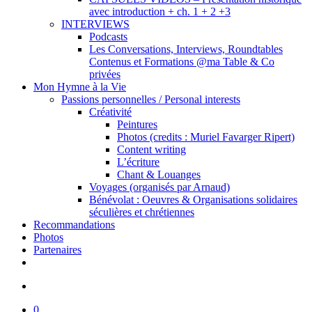
avec introduction + ch. 1 + 2 +3
INTERVIEWS
Podcasts
Les Conversations, Interviews, Roundtables
Contenus et Formations @ma Table & Co
privées
Mon Hymne à la Vie
Passions personnelles / Personal interests
Créativité
Peintures
Photos (credits : Muriel Favarger Ripert)
Content writing
L’écriture
Chant & Louanges
Voyages (organisés par Arnaud)
Bénévolat : Oeuvres & Organisations solidaires
séculières et chrétiennes
Recommandations
Photos
Partenaires
facebook
linkedin
youtube
search
0