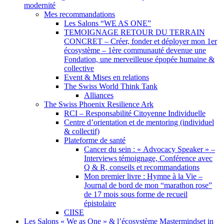
modernité
Mes recommandations
Les Salons “WE AS ONE”
TEMOIGNAGE RETOUR DU TERRAIN
CONCRET – Créer, fonder et déployer mon 1er
écosystème – 1ère communauté devenue une
Fondation, une merveilleuse épopée humaine &
collective
Event & Mises en relations
The Swiss World Think Tank
Alliances
The Swiss Phoenix Resilience Ark
RCI – Responsabilité Citoyenne Individuelle
Centre d’orientation et de mentoring (individuel
& collectif)
Plateforme de santé
Cancer du sein : « Advocacy Speaker » –
Interviews témoignage, Conférence avec
Q & R, conseils et recommandations
Mon premier livre : Hymne à la Vie –
Journal de bord de mon “marathon rose”
de 17 mois sous forme de recueil
épistolaire
CIISE
Les Salons « We as One » & l’écosystème Mastermindset in