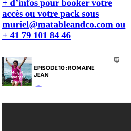
+ d’infos pour booker votre
accès ou votre pack sous
muriel@matableandco.com ou
+ 41 79 101 84 46