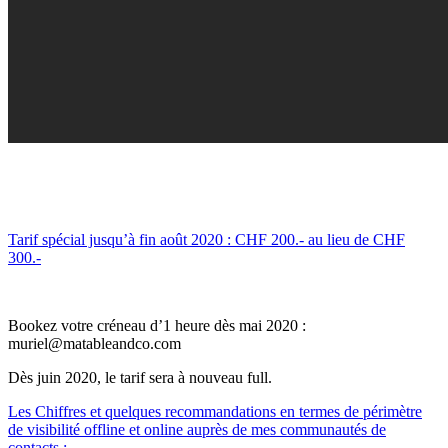
Tarif spécial jusqu’à fin août 2020 : CHF 200.- au lieu de CHF
300.-
Bookez votre créneau d’1 heure dès mai 2020 :
muriel@matableandco.com
Dès juin 2020, le tarif sera à nouveau full.
Les Chiffres et quelques recommandations en termes de périmètre
de visibilité offline et online auprès de mes communautés de
contacts :