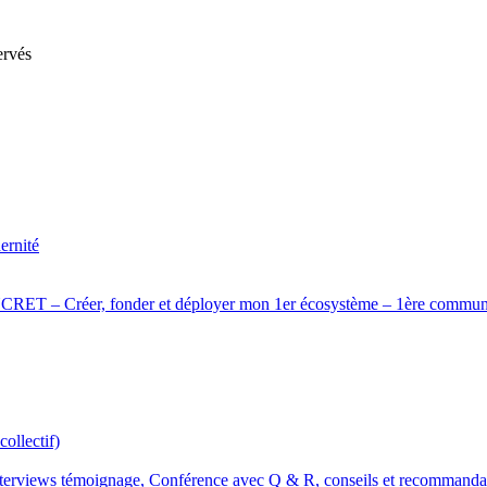
ervés
ernité
er, fonder et déployer mon 1er écosystème – 1ère communauté 
ollectif)
nterviews témoignage, Conférence avec Q & R, conseils et recommanda