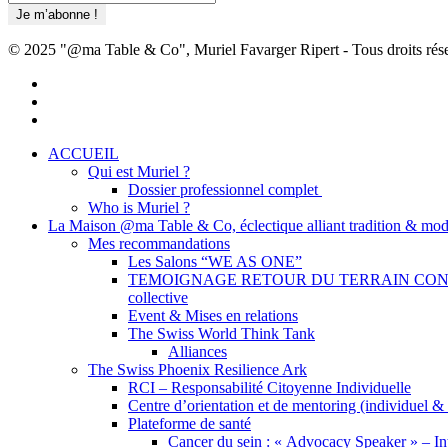
© 2025 "@ma Table & Co", Muriel Favarger Ripert - Tous droits rés
facebook
linkedin
youtube
Close
ACCUEIL
Menu
Qui est Muriel ?
Dossier professionnel complet
Who is Muriel ?
La Maison @ma Table & Co, éclectique alliant tradition & mod
Mes recommandations
Les Salons “WE AS ONE”
TEMOIGNAGE RETOUR DU TERRAIN CONCRET – Cré
collective
Event & Mises en relations
The Swiss World Think Tank
Alliances
The Swiss Phoenix Resilience Ark
RCI – Responsabilité Citoyenne Individuelle
Centre d’orientation et de mentoring (individuel & c
Plateforme de santé
Cancer du sein : « Advocacy Speaker » – I