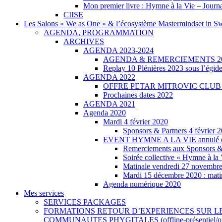
Mon premier livre : Hymne à la Vie – Journa
CIISE
Les Salons « We as One » & l’écosystème Mastermindset in Sw
AGENDA, PROGRAMMATION
ARCHIVES
AGENDA 2023-2024
AGENDA & REMERCIEMENTS 2
Replay 10 Plénières 2023 sous l’égi
AGENDA 2022
OFFRE PETAR MITROVIC CLU
Prochaines dates 2022
AGENDA 2021
Agenda 2020
Mardi 4 février 2020
Sponsors & Partners 4 février 
EVENT HYMNE A LA VIE annulé et no
Remerciements aux Sponsors
Soirée collective « Hymne à la 
Matinale vendredi 27 novembr
Mardi 15 décembre 2020 : mati
Agenda numérique 2020
Mes services
SERVICES PACKAGES
FORMATIONS RETOUR D’EXPERIENCES SUR LE TERRAIN –
COMMUNAUTES PHYGITALES (offline-présentiel/onli