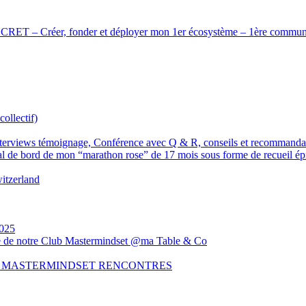
er, fonder et déployer mon 1er écosystème – 1ère communauté 
ollectif)
nterviews témoignage, Conférence avec Q & R, conseils et recommanda
l de bord de mon “marathon rose” de 17 mois sous forme de recueil épi
itzerland
025
de de notre Club Mastermindset @ma Table & Co
B MASTERMINDSET RENCONTRES