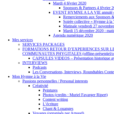
Mardi 4 février 2020
Sponsors & Partners 4 février 
EVENT HYMNE A LA VIE annulé et no
Remerciements aux Sponsors
Soirée collective « Hymne à la 
Matinale vendredi 27 novembr
Mardi 15 décembre 2020 : mati
Agenda numérique 2020
Mes services
SERVICES PACKAGES
FORMATIONS RETOUR D’EXPERIENCES SUR LE TERRAIN –
COMMUNAUTES PHYGITALES (offline-présentiel/onli
CAPSULES VIDEOS – Présentation historique avec
INTERVIEWS
Podcasts
Les Conversations, Interviews, Roundtables Cont
Mon Hymne à la Vie
Passions personnelles / Personal interests
Créativité
Peintures
Photos (credits : Muriel Favarger Ripert)
Content writing
L’écriture
Chant & Louanges
Voyages (organisés par Arnaud)