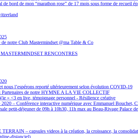
l de bord de mon “marathon rose” de 17 mois sous forme de recueil épi
itzerland
025
de de notre Club Mastermindset @ma Table & Co
B MASTERMINDSET RENCONTRES
2020
us l’espérons reporté ultérieurement selon évolution COVID-19
 & Partenaires de notre HYMNE A LA VIE COLLECTIF
Vie » <3 en live, témoignage personnel - Résilience créative
e 2020 – Conférence interactive numérique avec Emmanuel Bouchet, 
nale petit-déjeuner de 09h à 10h30, 11h max au Beau-Rivage Palace 
 capsules videos à la création, la croissance, la consolidat
ne-distanciel)