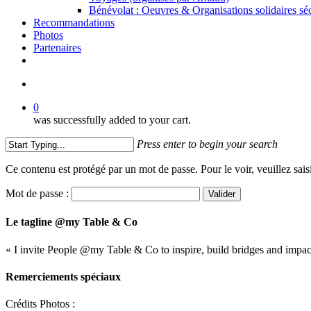
Bénévolat : Oeuvres & Organisations solidaires séc
Recommandations
Photos
Partenaires
facebook
linkedin
youtube
search
0
was successfully added to your cart.
Press enter to begin your search
Close
Ce contenu est protégé par un mot de passe. Pour le voir, veuillez sais
Search
Mot de passe :
Le tagline @my Table & Co
« I invite People @my Table & Co to inspire, build bridges and impa
Remerciements spéciaux
Crédits Photos :