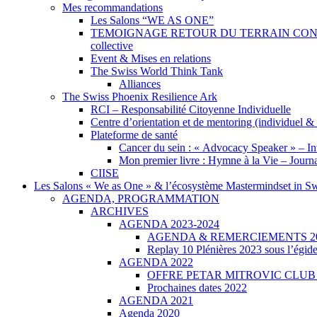
Mes recommandations
Les Salons “WE AS ONE”
TEMOIGNAGE RETOUR DU TERRAIN CONCRET – Cré
collective
Event & Mises en relations
The Swiss World Think Tank
Alliances
The Swiss Phoenix Resilience Ark
RCI – Responsabilité Citoyenne Individuelle
Centre d’orientation et de mentoring (individuel & c
Plateforme de santé
Cancer du sein : « Advocacy Speaker » – I
Mon premier livre : Hymne à la Vie – Journa
CIISE
Les Salons « We as One » & l’écosystème Mastermindset in Sw
AGENDA, PROGRAMMATION
ARCHIVES
AGENDA 2023-2024
AGENDA & REMERCIEMENTS 2
Replay 10 Plénières 2023 sous l’égi
AGENDA 2022
OFFRE PETAR MITROVIC CLU
Prochaines dates 2022
AGENDA 2021
Agenda 2020