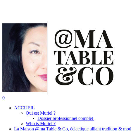
Skip
to
main
content
search
0
Menu
ACCUEIL
Qui est Muriel ?
Dossier professionnel complet
Who is Muriel ?
La Maison @ma Table & Co, éclectique alliant tradition & mod