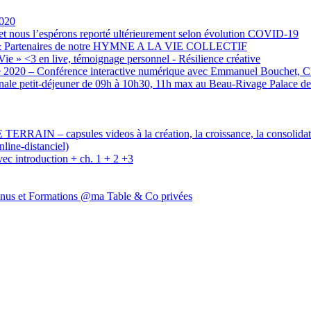
2020
us l’espérons reporté ultérieurement selon évolution COVID-19
 & Partenaires de notre HYMNE A LA VIE COLLECTIF
Vie » <3 en live, témoignage personnel - Résilience créative
e 2020 – Conférence interactive numérique avec Emmanuel Bouchet, 
nale petit-déjeuner de 09h à 10h30, 11h max au Beau-Rivage Palace 
 capsules videos à la création, la croissance, la consolidat
ne-distanciel)
 introduction + ch. 1 + 2 +3
enus et Formations @ma Table & Co privées