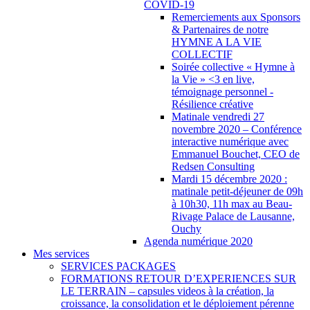
COVID-19
Remerciements aux Sponsors
& Partenaires de notre
HYMNE A LA VIE
COLLECTIF
Soirée collective « Hymne à
la Vie » <3 en live,
témoignage personnel -
Résilience créative
Matinale vendredi 27
novembre 2020 – Conférence
interactive numérique avec
Emmanuel Bouchet, CEO de
Redsen Consulting
Mardi 15 décembre 2020 :
matinale petit-déjeuner de 09h
à 10h30, 11h max au Beau-
Rivage Palace de Lausanne,
Ouchy
Agenda numérique 2020
Mes services
SERVICES PACKAGES
FORMATIONS RETOUR D’EXPERIENCES SUR
LE TERRAIN – capsules videos à la création, la
croissance, la consolidation et le déploiement pérenne