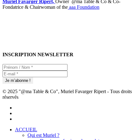
Muriel Favarger Ripert,
Owner @ma Table & Co & Co-
Fondatrice & Chairwoman of the
aaa Foundation
INSCRIPTION NEWSLETTER
© 2025 "@ma Table & Co", Muriel Favarger Ripert - Tous droits
réservés
facebook
linkedin
youtube
Close
ACCUEIL
Menu
Qui est Muriel ?