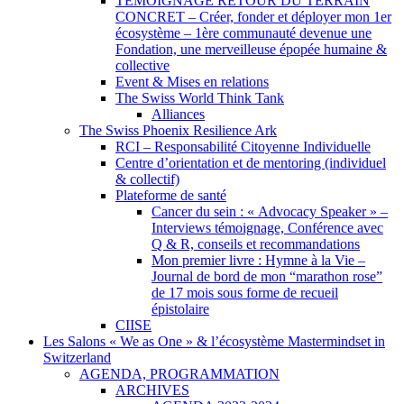
TEMOIGNAGE RETOUR DU TERRAIN
CONCRET – Créer, fonder et déployer mon 1er
écosystème – 1ère communauté devenue une
Fondation, une merveilleuse épopée humaine &
collective
Event & Mises en relations
The Swiss World Think Tank
Alliances
The Swiss Phoenix Resilience Ark
RCI – Responsabilité Citoyenne Individuelle
Centre d’orientation et de mentoring (individuel
& collectif)
Plateforme de santé
Cancer du sein : « Advocacy Speaker » –
Interviews témoignage, Conférence avec
Q & R, conseils et recommandations
Mon premier livre : Hymne à la Vie –
Journal de bord de mon “marathon rose”
de 17 mois sous forme de recueil
épistolaire
CIISE
Les Salons « We as One » & l’écosystème Mastermindset in
Switzerland
AGENDA, PROGRAMMATION
ARCHIVES