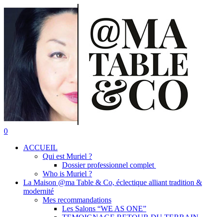
Skip
to
main
content
search
0
Menu
ACCUEIL
Qui est Muriel ?
Dossier professionnel complet
Who is Muriel ?
La Maison @ma Table & Co, éclectique alliant tradition &
modernité
Mes recommandations
Les Salons “WE AS ONE”