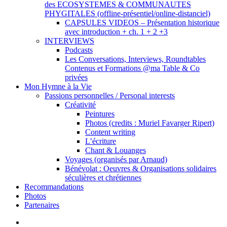
des ECOSYSTEMES & COMMUNAUTES
PHYGITALES (offline-présentiel/online-distanciel)
CAPSULES VIDEOS – Présentation historique
avec introduction + ch. 1 + 2 +3
INTERVIEWS
Podcasts
Les Conversations, Interviews, Roundtables
Contenus et Formations @ma Table & Co
privées
Mon Hymne à la Vie
Passions personnelles / Personal interests
Créativité
Peintures
Photos (credits : Muriel Favarger Ripert)
Content writing
L’écriture
Chant & Louanges
Voyages (organisés par Arnaud)
Bénévolat : Oeuvres & Organisations solidaires
séculières et chrétiennes
Recommandations
Photos
Partenaires
facebook