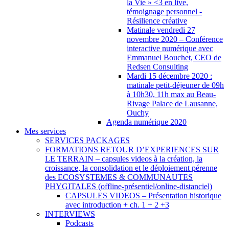
la Vie » <3 en live,
témoignage personnel -
Résilience créative
Matinale vendredi 27
novembre 2020 – Conférence
interactive numérique avec
Emmanuel Bouchet, CEO de
Redsen Consulting
Mardi 15 décembre 2020 :
matinale petit-déjeuner de 09h
à 10h30, 11h max au Beau-
Rivage Palace de Lausanne,
Ouchy
Agenda numérique 2020
Mes services
SERVICES PACKAGES
FORMATIONS RETOUR D’EXPERIENCES SUR
LE TERRAIN – capsules videos à la création, la
croissance, la consolidation et le déploiement pérenne
des ECOSYSTEMES & COMMUNAUTES
PHYGITALES (offline-présentiel/online-distanciel)
CAPSULES VIDEOS – Présentation historique
avec introduction + ch. 1 + 2 +3
INTERVIEWS
Podcasts