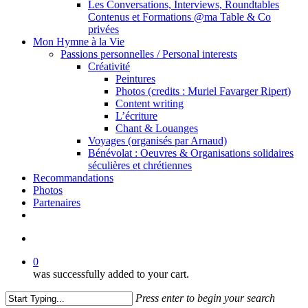
Les Conversations, Interviews, Roundtables
Contenus et Formations @ma Table & Co
privées
Mon Hymne à la Vie
Passions personnelles / Personal interests
Créativité
Peintures
Photos (credits : Muriel Favarger Ripert)
Content writing
L’écriture
Chant & Louanges
Voyages (organisés par Arnaud)
Bénévolat : Oeuvres & Organisations solidaires
séculières et chrétiennes
Recommandations
Photos
Partenaires
facebook
linkedin
youtube
search
0
was successfully added to your cart.
Press enter to begin your search