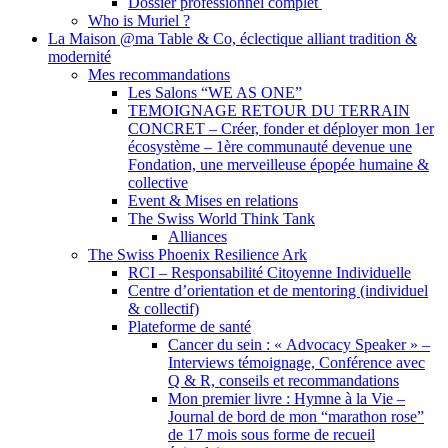
Dossier professionnel complet
Who is Muriel ?
La Maison @ma Table & Co, éclectique alliant tradition &
modernité
Mes recommandations
Les Salons “WE AS ONE”
TEMOIGNAGE RETOUR DU TERRAIN
CONCRET – Créer, fonder et déployer mon 1er
écosystème – 1ère communauté devenue une
Fondation, une merveilleuse épopée humaine &
collective
Event & Mises en relations
The Swiss World Think Tank
Alliances
The Swiss Phoenix Resilience Ark
RCI – Responsabilité Citoyenne Individuelle
Centre d’orientation et de mentoring (individuel
& collectif)
Plateforme de santé
Cancer du sein : « Advocacy Speaker » –
Interviews témoignage, Conférence avec
Q & R, conseils et recommandations
Mon premier livre : Hymne à la Vie –
Journal de bord de mon “marathon rose”
de 17 mois sous forme de recueil