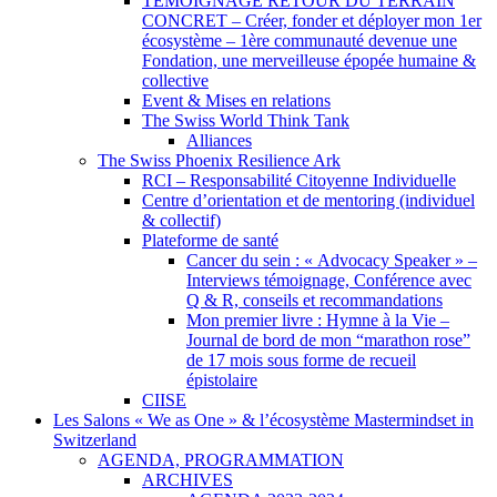
TEMOIGNAGE RETOUR DU TERRAIN
CONCRET – Créer, fonder et déployer mon 1er
écosystème – 1ère communauté devenue une
Fondation, une merveilleuse épopée humaine &
collective
Event & Mises en relations
The Swiss World Think Tank
Alliances
The Swiss Phoenix Resilience Ark
RCI – Responsabilité Citoyenne Individuelle
Centre d’orientation et de mentoring (individuel
& collectif)
Plateforme de santé
Cancer du sein : « Advocacy Speaker » –
Interviews témoignage, Conférence avec
Q & R, conseils et recommandations
Mon premier livre : Hymne à la Vie –
Journal de bord de mon “marathon rose”
de 17 mois sous forme de recueil
épistolaire
CIISE
Les Salons « We as One » & l’écosystème Mastermindset in
Switzerland
AGENDA, PROGRAMMATION
ARCHIVES