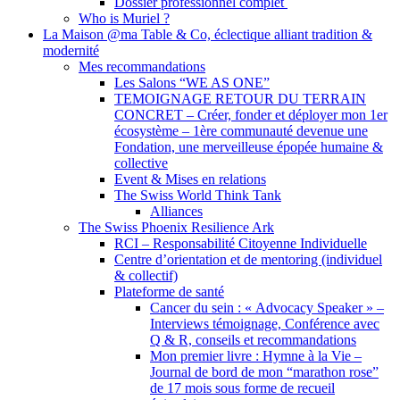
Dossier professionnel complet
Who is Muriel ?
La Maison @ma Table & Co, éclectique alliant tradition &
modernité
Mes recommandations
Les Salons “WE AS ONE”
TEMOIGNAGE RETOUR DU TERRAIN
CONCRET – Créer, fonder et déployer mon 1er
écosystème – 1ère communauté devenue une
Fondation, une merveilleuse épopée humaine &
collective
Event & Mises en relations
The Swiss World Think Tank
Alliances
The Swiss Phoenix Resilience Ark
RCI – Responsabilité Citoyenne Individuelle
Centre d’orientation et de mentoring (individuel
& collectif)
Plateforme de santé
Cancer du sein : « Advocacy Speaker » –
Interviews témoignage, Conférence avec
Q & R, conseils et recommandations
Mon premier livre : Hymne à la Vie –
Journal de bord de mon “marathon rose”
de 17 mois sous forme de recueil