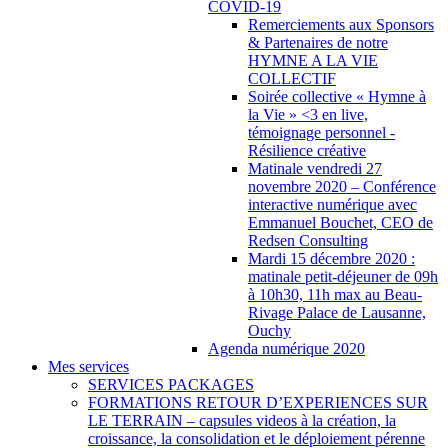
COVID-19
Remerciements aux Sponsors
& Partenaires de notre
HYMNE A LA VIE
COLLECTIF
Soirée collective « Hymne à
la Vie » <3 en live,
témoignage personnel -
Résilience créative
Matinale vendredi 27
novembre 2020 – Conférence
interactive numérique avec
Emmanuel Bouchet, CEO de
Redsen Consulting
Mardi 15 décembre 2020 :
matinale petit-déjeuner de 09h
à 10h30, 11h max au Beau-
Rivage Palace de Lausanne,
Ouchy
Agenda numérique 2020
Mes services
SERVICES PACKAGES
FORMATIONS RETOUR D’EXPERIENCES SUR
LE TERRAIN – capsules videos à la création, la
croissance, la consolidation et le déploiement pérenne