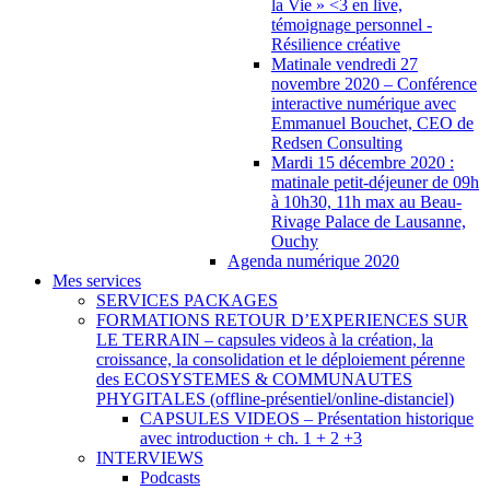
la Vie » <3 en live,
témoignage personnel -
Résilience créative
Matinale vendredi 27
novembre 2020 – Conférence
interactive numérique avec
Emmanuel Bouchet, CEO de
Redsen Consulting
Mardi 15 décembre 2020 :
matinale petit-déjeuner de 09h
à 10h30, 11h max au Beau-
Rivage Palace de Lausanne,
Ouchy
Agenda numérique 2020
Mes services
SERVICES PACKAGES
FORMATIONS RETOUR D’EXPERIENCES SUR
LE TERRAIN – capsules videos à la création, la
croissance, la consolidation et le déploiement pérenne
des ECOSYSTEMES & COMMUNAUTES
PHYGITALES (offline-présentiel/online-distanciel)
CAPSULES VIDEOS – Présentation historique
avec introduction + ch. 1 + 2 +3
INTERVIEWS
Podcasts