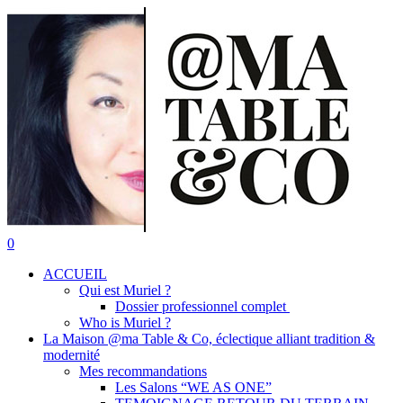
Skip
to
main
content
search
0
Menu
ACCUEIL
Qui est Muriel ?
Dossier professionnel complet
Who is Muriel ?
La Maison @ma Table & Co, éclectique alliant tradition &
modernité
Mes recommandations
Les Salons “WE AS ONE”