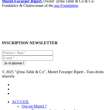
Muriel Favarger Ripert,
Owner @ma Table & Co & Co-
Fondatrice & Chairwoman of the
aaa Foundation
INSCRIPTION NEWSLETTER
© 2025 "@ma Table & Co", Muriel Favarger Ripert - Tous droits
réservés
facebook
linkedin
youtube
Close
ACCUEIL
Menu
Qui est Muriel ?