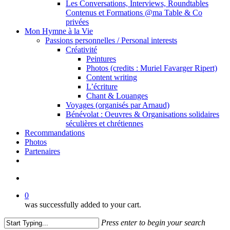
Les Conversations, Interviews, Roundtables
Contenus et Formations @ma Table & Co
privées
Mon Hymne à la Vie
Passions personnelles / Personal interests
Créativité
Peintures
Photos (credits : Muriel Favarger Ripert)
Content writing
L’écriture
Chant & Louanges
Voyages (organisés par Arnaud)
Bénévolat : Oeuvres & Organisations solidaires
séculières et chrétiennes
Recommandations
Photos
Partenaires
facebook
linkedin
youtube
search
0
was successfully added to your cart.
Press enter to begin your search