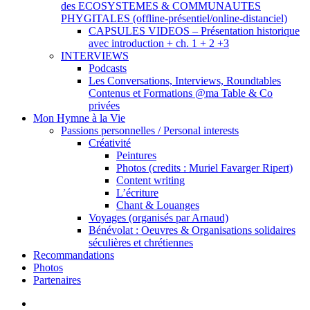
des ECOSYSTEMES & COMMUNAUTES
PHYGITALES (offline-présentiel/online-distanciel)
CAPSULES VIDEOS – Présentation historique
avec introduction + ch. 1 + 2 +3
INTERVIEWS
Podcasts
Les Conversations, Interviews, Roundtables
Contenus et Formations @ma Table & Co
privées
Mon Hymne à la Vie
Passions personnelles / Personal interests
Créativité
Peintures
Photos (credits : Muriel Favarger Ripert)
Content writing
L’écriture
Chant & Louanges
Voyages (organisés par Arnaud)
Bénévolat : Oeuvres & Organisations solidaires
séculières et chrétiennes
Recommandations
Photos
Partenaires
facebook