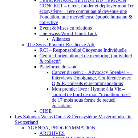
TEMOIGNAGE RETOUR DU TERRAIN
CONCRET – Créer, fonder et déployer mon 1er
écosystème – 1ère communauté devenue une
Fondation, une merveilleuse épopée humaine &
collective
Event & Mises en relations
The Swiss World Think Tank
Alliances
The Swiss Phoenix Resilience Ark
RCI – Responsabilité Citoyenne Individuelle
Centre d’orientation et de mentoring (individuel
& collectif)
Plateforme de santé
Cancer du sein : « Advocacy Speaker » –
Interviews témoignage, Conférence avec
Q & R, conseils et recommandations
Mon premier livre : Hymne à la Vie –
Journal de bord de mon “marathon rose”
de 17 mois sous forme de recueil
épistolaire
CIISE
Les Salons « We as One » & l’écosystème Mastermindset in
Switzerland
AGENDA, PROGRAMMATION
ARCHIVES