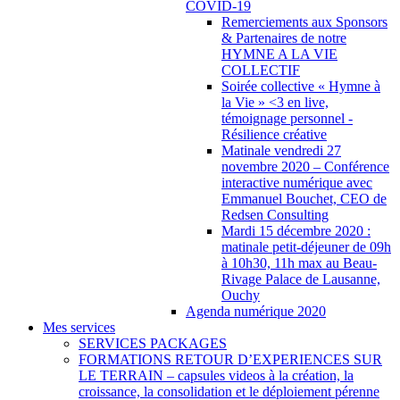
COVID-19
Remerciements aux Sponsors
& Partenaires de notre
HYMNE A LA VIE
COLLECTIF
Soirée collective « Hymne à
la Vie » <3 en live,
témoignage personnel -
Résilience créative
Matinale vendredi 27
novembre 2020 – Conférence
interactive numérique avec
Emmanuel Bouchet, CEO de
Redsen Consulting
Mardi 15 décembre 2020 :
matinale petit-déjeuner de 09h
à 10h30, 11h max au Beau-
Rivage Palace de Lausanne,
Ouchy
Agenda numérique 2020
Mes services
SERVICES PACKAGES
FORMATIONS RETOUR D’EXPERIENCES SUR
LE TERRAIN – capsules videos à la création, la
croissance, la consolidation et le déploiement pérenne