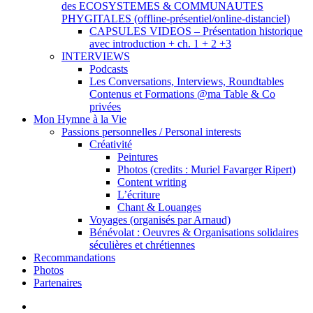
des ECOSYSTEMES & COMMUNAUTES
PHYGITALES (offline-présentiel/online-distanciel)
CAPSULES VIDEOS – Présentation historique
avec introduction + ch. 1 + 2 +3
INTERVIEWS
Podcasts
Les Conversations, Interviews, Roundtables
Contenus et Formations @ma Table & Co
privées
Mon Hymne à la Vie
Passions personnelles / Personal interests
Créativité
Peintures
Photos (credits : Muriel Favarger Ripert)
Content writing
L’écriture
Chant & Louanges
Voyages (organisés par Arnaud)
Bénévolat : Oeuvres & Organisations solidaires
séculières et chrétiennes
Recommandations
Photos
Partenaires
facebook