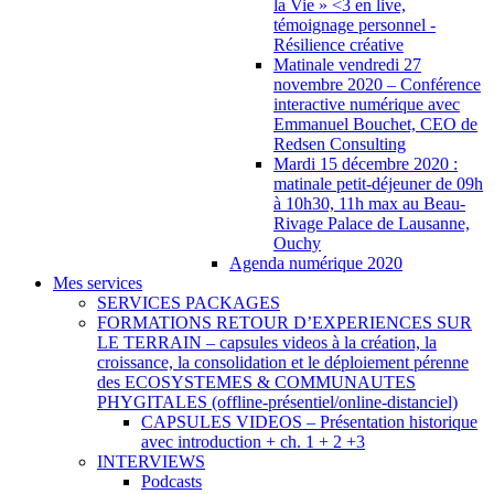
la Vie » <3 en live,
témoignage personnel -
Résilience créative
Matinale vendredi 27
novembre 2020 – Conférence
interactive numérique avec
Emmanuel Bouchet, CEO de
Redsen Consulting
Mardi 15 décembre 2020 :
matinale petit-déjeuner de 09h
à 10h30, 11h max au Beau-
Rivage Palace de Lausanne,
Ouchy
Agenda numérique 2020
Mes services
SERVICES PACKAGES
FORMATIONS RETOUR D’EXPERIENCES SUR
LE TERRAIN – capsules videos à la création, la
croissance, la consolidation et le déploiement pérenne
des ECOSYSTEMES & COMMUNAUTES
PHYGITALES (offline-présentiel/online-distanciel)
CAPSULES VIDEOS – Présentation historique
avec introduction + ch. 1 + 2 +3
INTERVIEWS
Podcasts