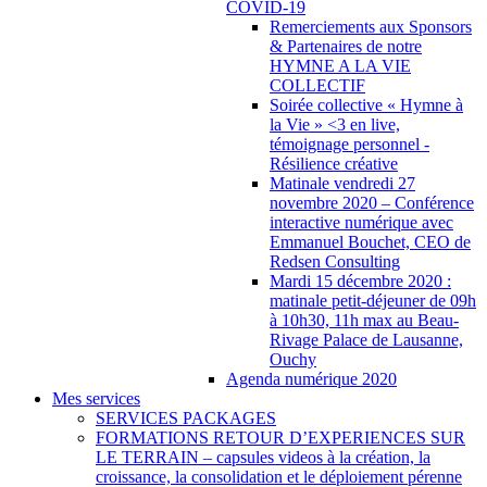
COVID-19
Remerciements aux Sponsors
& Partenaires de notre
HYMNE A LA VIE
COLLECTIF
Soirée collective « Hymne à
la Vie » <3 en live,
témoignage personnel -
Résilience créative
Matinale vendredi 27
novembre 2020 – Conférence
interactive numérique avec
Emmanuel Bouchet, CEO de
Redsen Consulting
Mardi 15 décembre 2020 :
matinale petit-déjeuner de 09h
à 10h30, 11h max au Beau-
Rivage Palace de Lausanne,
Ouchy
Agenda numérique 2020
Mes services
SERVICES PACKAGES
FORMATIONS RETOUR D’EXPERIENCES SUR
LE TERRAIN – capsules videos à la création, la
croissance, la consolidation et le déploiement pérenne