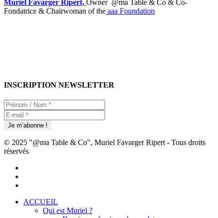
Muriel Favarger Ripert,
Owner @ma Table & Co & Co-
Fondatrice & Chairwoman of the
aaa Foundation
INSCRIPTION NEWSLETTER
© 2025 "@ma Table & Co", Muriel Favarger Ripert - Tous droits
réservés
facebook
linkedin
youtube
Close
ACCUEIL
Menu
Qui est Muriel ?