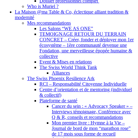
Dossier professionnel complet
Who is Muriel ?
La Maison @ma Table & Co, éclectique alliant tradition &
modernité
Mes recommandations
Les Salons “WE AS ONE”
TEMOIGNAGE RETOUR DU TERRAIN
CONCRET – Créer, fonder et déployer mon 1er
écosystème – 1ère communauté devenue une
Fondation, une merveilleuse épopée humaine &
collective
Event & Mises en relations
The Swiss World Think Tank
Alliances
The Swiss Phoenix Resilience Ark
RCI – Responsabilité Citoyenne Individuelle
Centre d’orientation et de mentoring (individuel
& collectif)
Plateforme de santé
Cancer du sein : « Advocacy Speaker » –
Interviews témoignage, Conférence avec
Q & R, conseils et recommandations
Mon premier livre : Hymne à la Vie –
Journal de bord de mon “marathon rose”
de 17 mois sous forme de recueil