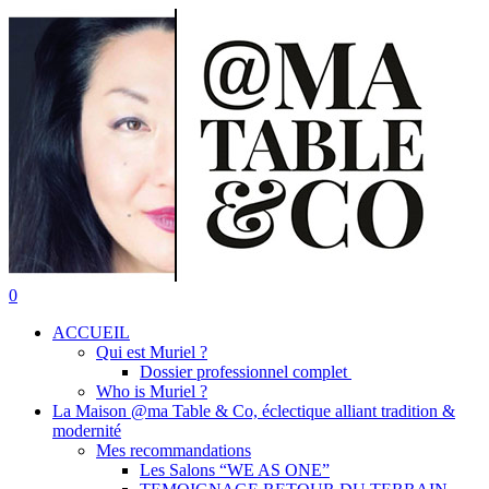
Skip
to
main
content
search
0
Menu
ACCUEIL
Qui est Muriel ?
Dossier professionnel complet
Who is Muriel ?
La Maison @ma Table & Co, éclectique alliant tradition &
modernité
Mes recommandations
Les Salons “WE AS ONE”