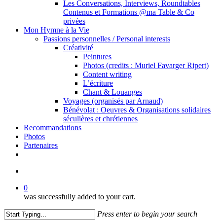
Les Conversations, Interviews, Roundtables
Contenus et Formations @ma Table & Co
privées
Mon Hymne à la Vie
Passions personnelles / Personal interests
Créativité
Peintures
Photos (credits : Muriel Favarger Ripert)
Content writing
L’écriture
Chant & Louanges
Voyages (organisés par Arnaud)
Bénévolat : Oeuvres & Organisations solidaires
séculières et chrétiennes
Recommandations
Photos
Partenaires
facebook
linkedin
youtube
search
0
was successfully added to your cart.
Press enter to begin your search