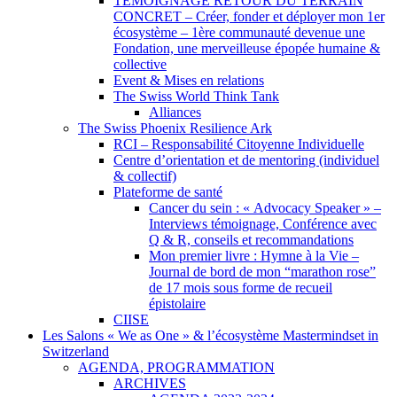
TEMOIGNAGE RETOUR DU TERRAIN
CONCRET – Créer, fonder et déployer mon 1er
écosystème – 1ère communauté devenue une
Fondation, une merveilleuse épopée humaine &
collective
Event & Mises en relations
The Swiss World Think Tank
Alliances
The Swiss Phoenix Resilience Ark
RCI – Responsabilité Citoyenne Individuelle
Centre d’orientation et de mentoring (individuel
& collectif)
Plateforme de santé
Cancer du sein : « Advocacy Speaker » –
Interviews témoignage, Conférence avec
Q & R, conseils et recommandations
Mon premier livre : Hymne à la Vie –
Journal de bord de mon “marathon rose”
de 17 mois sous forme de recueil
épistolaire
CIISE
Les Salons « We as One » & l’écosystème Mastermindset in
Switzerland
AGENDA, PROGRAMMATION
ARCHIVES